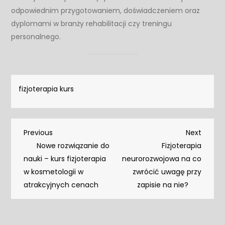
odpowiednim przygotowaniem, doświadczeniem oraz
dyplomami w branży rehabilitacji czy treningu
personalnego.
fizjoterapia kurs
Nawigacja
Previous
Next
Previous
Next
Post
Post
Nowe rozwiązanie do
Fizjoterapia
wpisu
nauki – kurs fizjoterapia
neurorozwojowa na co
w kosmetologii w
zwrócić uwagę przy
atrakcyjnych cenach
zapisie na nie?