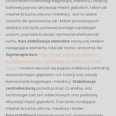
utrzymaniem równowagi kręgosłupa, miednicy i obręczy
barkowej poprzez aktywację mięśni głębokich, takich jak
mięśnie brzucha, pleców i miednicy. Jest to ważne
zarówno dla sportowców, jak i kobiet prowadzących
siedzący styl życia, ponieważ pomaga zapobiegać
urazom, poprawia budowę i wzmacnia efektywność
ruchu.
Kurs stabilizacja centralna
zazwyczaj zawiera
następujące elementy takie jak teoria i anatomia. Na
fizjoterapia kurs
https://med-coach.pl/szkolenia-
kursy/kompleksowa-fizjoterapia-sportowca-w-fazie-
ostrej/1
możesz nauczyć się pojęcia stabilizacji centralnej,
anatomii mięśni głębokich i ich funkcji oraz zasady
biomechaniki kręgosłupa i miednicy.
Stabilizacja
centralna kursy
pozwoli poznać Ci analizę, oraz
technologie ćwiczeń oddechowych oraz podstawy
aktywacji mięśni głębokich. Ćwiczenia rozwijające
mięśnie brzucha, pleców, miednicy i bioder.
Kurs stabilizacji
pierwszej może być przeprowadzany