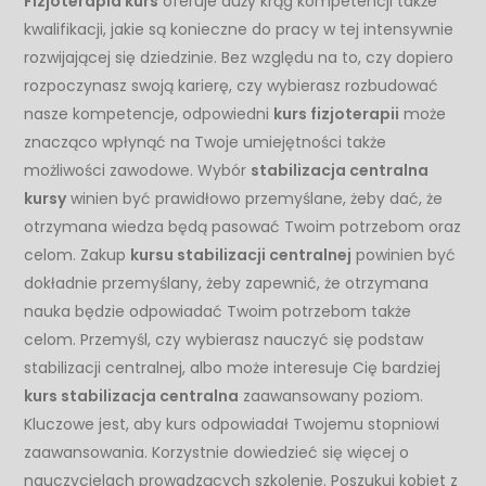
Fizjoterapia kurs
oferuje duży krąg kompetencji także
kwalifikacji, jakie są konieczne do pracy w tej intensywnie
rozwijającej się dziedzinie. Bez względu na to, czy dopiero
rozpoczynasz swoją karierę, czy wybierasz rozbudować
nasze kompetencje, odpowiedni
kurs fizjoterapii
może
znacząco wpłynąć na Twoje umiejętności także
możliwości zawodowe. Wybór
stabilizacja centralna
kursy
winien być prawidłowo przemyślane, żeby dać, że
otrzymana wiedza będą pasować Twoim potrzebom oraz
celom. Zakup
kursu stabilizacji centralnej
powinien być
dokładnie przemyślany, żeby zapewnić, że otrzymana
nauka będzie odpowiadać Twoim potrzebom także
celom. Przemyśl, czy wybierasz nauczyć się podstaw
stabilizacji centralnej, albo może interesuje Cię bardziej
kurs stabilizacja centralna
zaawansowany poziom.
Kluczowe jest, aby kurs odpowiadał Twojemu stopniowi
zaawansowania. Korzystnie dowiedzieć się więcej o
nauczycielach prowadzących szkolenie. Poszukuj kobiet z