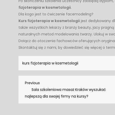
Po skończeniu szkolenia uczestnicy zdobędą dyplom, 
fizjoterapia w kosmetologii
.
Dla kogo jest to ćwiczenie facemodeling?
Kurs fizjoterapia w kosmetologii
jest dedykowany d
także wszystkich lekarzy z branży beauty, jacy pragną
naturalnych metod modelowania twarzy. Ulokuj w swo
Dołącz do otoczenia fachowców oferujących oryginal
Skontaktuj się z nami, by dowiedzieć się więcej o ter
kurs fizjoterapia w kosmetologii
Nawigacja
Previous
Previous
Post
Sala szkoleniowa masaż Kraków wyszukać
wpisu
najlepszą dla swojej firmy na kursy?