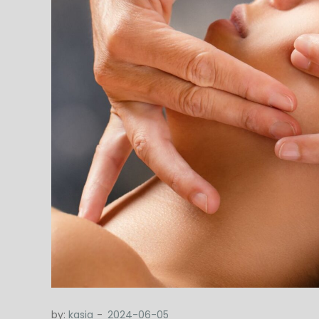
by:
kasia