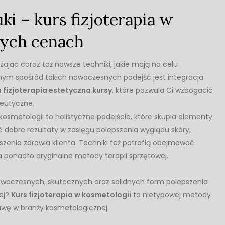
i – kurs fizjoterapia w
nych cenach
jąc coraz toż nowsze techniki, jakie mają na celu
dnym spośród takich nowoczesnych podejść jest integracja
a
fizjoterapia estetyczna kursy
, które pozwala Ci wzbogacić
peutyczne.
 kosmetologii to holistyczne podejście, które skupia elementy
 dobre rezultaty w zasięgu polepszenia wyglądu skóry,
pszenia zdrowia klienta. Techniki też potrafią obejmować
a ponadto oryginalne metody terapii sprzętowej.
owoczesnych, skutecznych oraz solidnych form polepszenia
nej?
Kurs fizjoterapia w kosmetologii
to nietypowej metody
awę w branży kosmetologicznej.