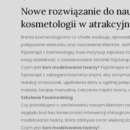
Nowe rozwiązanie do nauk
kosmetologii w atrakcyj
Branża kosmetologiczna co chwile ewoluuje, wprowadza
polepszenie wizerunku oraz nastawienia klientów. Je
fizjoterapii z kosmetologią. Dużo instytucji zaprasza n
swoją działalność o zaawansowane techniki fizjotera
Czym jest
kurs modelowania twarzy
? Fizjoterapia w
fizjoterapii z zabiegami kosmetycznymi, aby otrzymać
redukcji zmarszczek, ujędrnienia skóry a ogólnej pole
masaże, terapię manualną, ćwiczenia mięśni twarzy, 
Szkolenie Facemodeling
Czy potrzebujesz o zaoferowaniu naszym klientom n
wyglądu buzi bez konieczności interwencji chirurgicz
modelowania twarzy, która zdobywa coraz większą sł
Czym jest
kurs modelowania twarzy
?