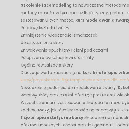
Szkolenie facemodeling
to nowoczesna metoda manu
metody masażu, w tym masaż limfatyczny, głęboki mas
zastosowaniu tych metod,
kurs modelowania twarz
Poprawę kształtu twarzy
Zmniejszenie widoczności zmarszczek
Uelastycznienie skóry
Zniwelowanie opuchlizny i cieni pod oczami
Polepszenie cyrkulacji krwi oraz limfy
Ogólną rewitalizację skóry
Dlaczego warto zapisać się na
kurs fizjoterapia w k
kursy/physiokobido-fizjoterapia-estetyczna-dla-prof
Nowoczesne podejście do modelowania twarzy:
Szko
warstwy skóry oraz mięśni, oferując proste oraz wiel
Wszechstronność zastosowania: Metoda ta może być 
zachowawczy, jak również sposób na naprawę już istni
fizjoterapia estetyczna kursy
składa się na manualn
efektów ubocznych. Wzrost prestiżu gabinetu: Dodan