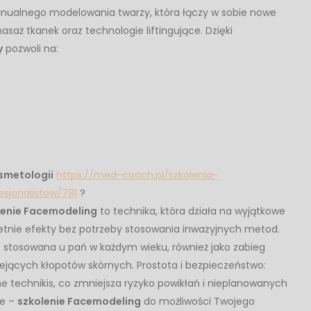
alnego modelowania twarzy, która łączy w sobie nowe
aż tkanek oraz technologie liftingujące. Dzięki
y
pozwoli na:
osmetologii
https://med-coach.pl/szkolenia-
esjonalistow/781
?
lenie Facemodeling
to technika, która działa na wyjątkowe
oletnie efekty bez potrzeby stosowania inwazyjnych metod.
stosowana u pań w każdym wieku, również jako zabieg
ejących kłopotów skórnych. Prostota i bezpieczeństwo:
e technikis, co zmniejsza ryzyko powikłań i nieplanowanych
ie –
szkolenie Facemodeling
do możliwości Twojego