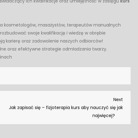
świadczący ich kwalifikacje oraz umiejętność w zasięgu
kurs
la kosmetologów, masażystów, terapeutów manualnych
 rozbudować swoje kwalifikację i wiedzę w obrębie
ją karierę oraz zadowolenie naszych odbiorców!
ne oraz efektywne strategie odmładzania twarzy.
minach
Next
Next
Post
Jak zapisać się – fizjoterapia kurs aby nauczyć się jak
najwięcej?