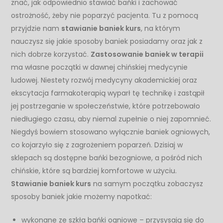
znać, jak odpowiednio stawiać bańki i zachować
ostrożność, żeby nie poparzyć pacjenta. Tu z pomocą
przyjdzie nam
stawianie baniek kurs
, na którym
nauczysz się jakie sposoby baniek posiadamy oraz jak z
nich dobrze korzystać.
Zastosowanie baniek w terapii
ma własne początki w dawnej chińskiej medycynie
ludowej. Niestety rozwój medycyny akademickiej oraz
ekscytacja farmakoterapią wyparł tę technikę i zastąpił
jej postrzeganie w społeczeństwie, które potrzebowało
niedługiego czasu, aby niemal zupełnie o niej zapomnieć.
Niegdyś bowiem stosowano wyłącznie baniek ogniowych,
co kojarzyło się z zagrożeniem poparzeń. Dzisiaj w
sklepach są dostępne bańki bezogniowe, a pośród nich
chińskie, które są bardziej komfortowe w użyciu.
Stawianie baniek kurs
na samym początku zobaczysz
sposoby baniek jakie możemy napotkać:
wykonane ze szkła bańki ogniowe – przysysają się do