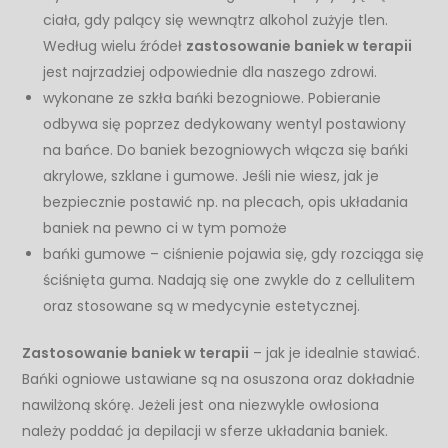
ciała, gdy palący się wewnątrz alkohol zużyje tlen.
Według wielu źródeł
zastosowanie baniek w terapii
jest najrzadziej odpowiednie dla naszego zdrowi.
wykonane ze szkła bańki bezogniowe. Pobieranie
odbywa się poprzez dedykowany wentyl postawiony
na bańce. Do baniek bezogniowych włącza się bańki
akrylowe, szklane i gumowe. Jeśli nie wiesz, jak je
bezpiecznie postawić np. na plecach, opis układania
baniek na pewno ci w tym pomoże
bańki gumowe – ciśnienie pojawia się, gdy rozciąga się
ściśnięta guma. Nadają się one zwykle do z cellulitem
oraz stosowane są w medycynie estetycznej.
Zastosowanie baniek w terapii
– jak je idealnie stawiać.
Bańki ogniowe ustawiane są na osuszona oraz dokładnie
nawilżoną skórę. Jeżeli jest ona niezwykle owłosiona
należy poddać ja depilacji w sferze układania baniek.