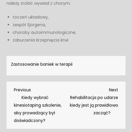
należy zrobić wywiad z chorym.
toczeń układowy,
zespół Sjorgena,
choroby autoimmunologiczne,
zaburzenia krzepnięcia krwi
Zastosowanie baniek w terapii
Nawigacja
Previous
Next
Previous
Next
Post
Post
Kiedy wybrać
Rehabilitacja po udarze
wpisu
kinesiotaping szkolenie,
kiedy jest ją prawidłowo
aby prowadzący był
zacząć?
doświadczony?