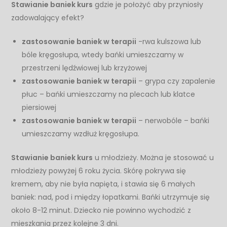
Stawianie baniek kurs
gdzie je położyć aby przyniosły
zadowalający efekt?
zastosowanie baniek w terapii
-rwa kulszowa lub
bóle kręgosłupa, wtedy bańki umieszczamy w
przestrzeni lędźwiowej lub krzyżowej
zastosowanie baniek w terapii
– grypa czy zapalenie
płuc – bańki umieszczamy na plecach lub klatce
piersiowej
zastosowanie baniek w terapii
– nerwobóle – bańki
umieszczamy wzdłuż kręgosłupa.
Stawianie baniek kurs
u młodzieży. Można je stosować u
młodzieży powyżej 6 roku życia. Skórę pokrywa się
kremem, aby nie była napięta, i stawia się 6 małych
baniek: nad, pod i między łopatkami. Bańki utrzymuje się
około 8-12 minut. Dziecko nie powinno wychodzić z
mieszkania przez kolejne 3 dni.