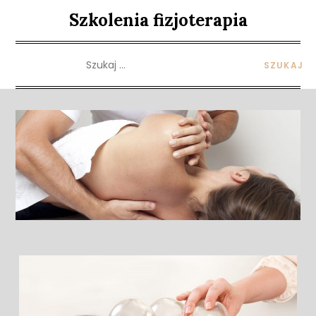
Skip
Szkolenia fizjoterapia
to
content
Szukaj: