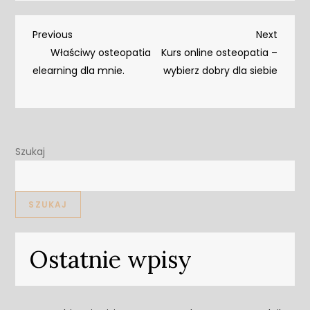
Nawigacja
Previous
Next
Previous
Next
Post
Post
Właściwy osteopatia
Kurs online osteopatia –
wpisu
elearning dla mnie.
wybierz dobry dla siebie
Szukaj
SZUKAJ
Ostatnie wpisy