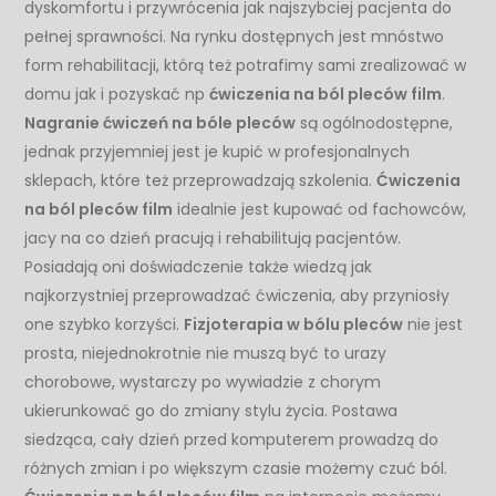
dyskomfortu i przywrócenia jak najszybciej pacjenta do
pełnej sprawności. Na rynku dostępnych jest mnóstwo
form rehabilitacji, którą też potrafimy sami zrealizować w
domu jak i pozyskać np
ćwiczenia na ból pleców film
.
Nagranie ćwiczeń na bóle pleców
są ogólnodostępne,
jednak przyjemniej jest je kupić w profesjonalnych
sklepach, które też przeprowadzają szkolenia.
Ćwiczenia
na ból pleców film
idealnie jest kupować od fachowców,
jacy na co dzień pracują i rehabilitują pacjentów.
Posiadają oni doświadczenie także wiedzą jak
najkorzystniej przeprowadzać ćwiczenia, aby przyniosły
one szybko korzyści.
Fizjoterapia w bólu pleców
nie jest
prosta, niejednokrotnie nie muszą być to urazy
chorobowe, wystarczy po wywiadzie z chorym
ukierunkować go do zmiany stylu życia. Postawa
siedząca, cały dzień przed komputerem prowadzą do
różnych zmian i po większym czasie możemy czuć ból.