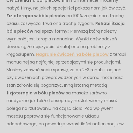
Ćwiczenia na ból pleców film
na internecie możemy
nabyć filmy, na jakich specjaliści pokażą nam jak ćwiczyć.
Fizjoterapia w bólu pleców
na 100% zajmie nam trochę
czasu, zazwyczaj trwa ona trochę tygodni.
Rehabilitacja
bólu pleców
najlepszy formy:: Pierwszą którą należny
wymienić jest terapia manualna. Wyniki doświadczeń
dowodzą, że najszybciej działa| ona na problemy z
kręgosłupem.
Nagranie ćwiczeń na bóle pleców
z terapii
manualnej są najfajniej sprzedającymi się produkcjami.
Musimy zdawać sobie sprawę, że po 2-3 rehabilitacjach
czy ćwiczeniach przeprowadzonych w domu może nasz
stan zdrowia się pogorszyć. Inną istotną metodą
fizjoterapia w bólu pleców
są masaże zarówno
medyczne jak także tensegracyjne. Jak wiemy masaż
polega na rzutowaniu na część ciała. Pod wpływem
masażu poprawia się funkcjonowanie układu
oddechowego, co powoduje wzrost ilości natlenionej krwi.