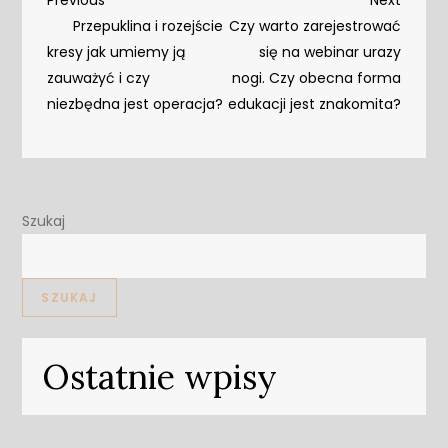
Nawigacja
Post
Post
Przepuklina i rozejście
Czy warto zarejestrować
wpisu
kresy jak umiemy ją
się na webinar urazy
zauważyć i czy
nogi. Czy obecna forma
niezbędna jest operacja?
edukacji jest znakomita?
Szukaj
SZUKAJ
Ostatnie wpisy