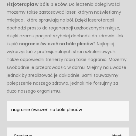
Fizjoterapia w bólu pleców
. Do leczenia dolegliwości
możemy także zastosować laser, którym naświetlamy
miejsca , które sprawiają na ból. Dzięki laseroterapii
dochodzi prosto do regeneracji uszkodzonych miejsc,
dzięki czemu pacjent szybciej dochodzi do zdrowia. Jak
kupić
nagranie ćwiczeń na bóle pleców
? Najlepiej
wykorzystać z profesjonalnych stron szkoleniowych.
Także odpowiedni trenerzy robią takie nagrania. Możemy
swobodnie je przeprowadzić w domu. Miejmy na uwadze
jednak by zrealizować je dokładnie. Sami zauważymy
polepszenie naszego zdrowia, jednak nie forsujmy za
dużo naszego organizmu.
nagranie ćwiczeń na bóle pleców
Previous
Next
Previous
Next