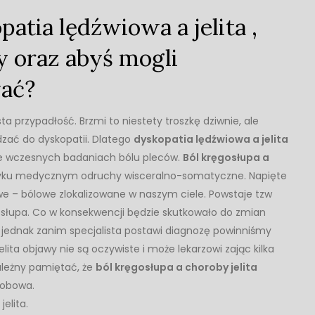
atia lędźwiowa a jelita ,
y oraz abyś mogli
wać?
sta przypadłość. Brzmi to niestety troszkę dziwnie, ale
ć do dyskopatii. Dlatego
dyskopatia lędźwiowa a jelita
we wczesnych badaniach bólu pleców.
Ból kręgosłupa a
zyku medycznym odruchy wisceralno-somatyczne. Napięte
e – bólowe zlokalizowane w naszym ciele. Powstaje tzw
osłupa. Co w konsekwencji będzie skutkowało do zmian
jednak zanim specjalista postawi diagnozę powinniśmy
ita objawy nie są oczywiste i może lekarzowi zając kilka
ależny pamiętać, że
ból kręgosłupa a choroby jelita
robowa.
elita.