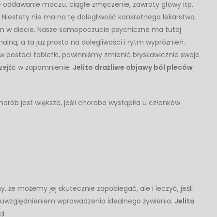
ste oddawanie moczu, ciągłe zmęczenie, zawroty głowy itp.
 Niestety nie ma na tę dolegliwość konkretnego lekarstwa.
n w diecie. Nasze samopoczucie psychiczne ma tutaj
lną, a ta już prosto na dolegliwości i rytm wypróżnień.
 w postaci tabletki, powinniśmy zmienić błyskawicznie swoje
rzejść w zapomnienie.
Jelito drażliwe objawy ból pleców
rób jest większe, jeśli choroba wystąpiła u członków
 że możemy jej skutecznie zapobiegać, ale i leczyć, jeśli
 uwzględnieniem wprowadzenia idealnego żywienia.
Jelito
i.