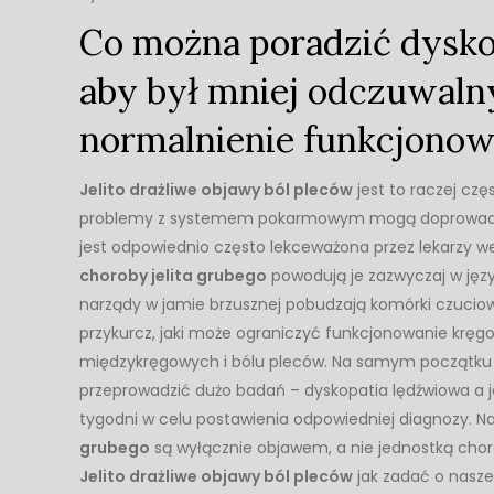
Co można poradzić dyskop
aby był mniej odczuwaln
normalnienie funkcjono
Jelito drażliwe objawy ból pleców
jest to raczej czę
problemy z systemem pokarmowym mogą doprowadza
jest odpowiednio często lekceważona przez lekarzy 
choroby jelita grubego
powodują je zazwyczaj w ję
narządy w jamie brzusznej pobudzają komórki czuciow
przykurcz, jaki może ograniczyć funkcjonowanie kręg
międzykręgowych i bólu pleców. Na samym początku 
przeprowadzić dużo badań – dyskopatia lędźwiowa a jel
tygodni w celu postawienia odpowiedniej diagnozy. N
grubego
są wyłącznie objawem, a nie jednostką cho
Jelito drażliwe objawy ból pleców
jak zadać o nasze j