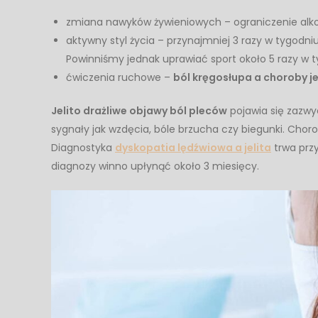
zmiana nawyków żywieniowych – ograniczenie alko
aktywny styl życia – przynajmniej 3 razy w tygodniu 
Powinniśmy jednak uprawiać sport około 5 razy w 
ćwiczenia ruchowe –
ból kręgosłupa a choroby j
Jelito drażliwe objawy ból pleców
pojawia się zazwy
sygnały jak wzdęcia, bóle brzucha czy biegunki. Choro
Diagnostyka
dyskopatia lędźwiowa a jelita
trwa przy
diagnozy winno upłynąć około 3 miesięcy.