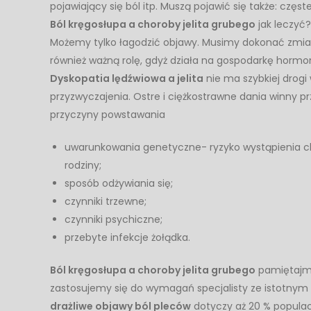
pojawiający się ból itp. Muszą pojawić się także: czę
Ból kręgosłupa a choroby jelita grubego
jak leczyć?
Możemy tylko łagodzić objawy. Musimy dokonać zmia
również ważną rolę, gdyż działa na gospodarkę hormona
Dyskopatia lędźwiowa a jelita
nie ma szybkiej drogi
przyzwyczajenia. Ostre i ciężkostrawne dania winny p
przyczyny powstawania
uwarunkowania genetyczne- ryzyko wystąpienia cho
rodziny;
sposób odżywiania się;
czynniki trzewne;
czynniki psychiczne;
przebyte infekcje żołądka.
Ból kręgosłupa a choroby jelita grubego
pamiętajmy,
zastosujemy się do wymagań specjalisty ze istotnym
drażliwe objawy ból pleców
dotyczy aż 20 % populacj