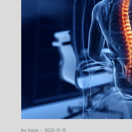
by:
kasia