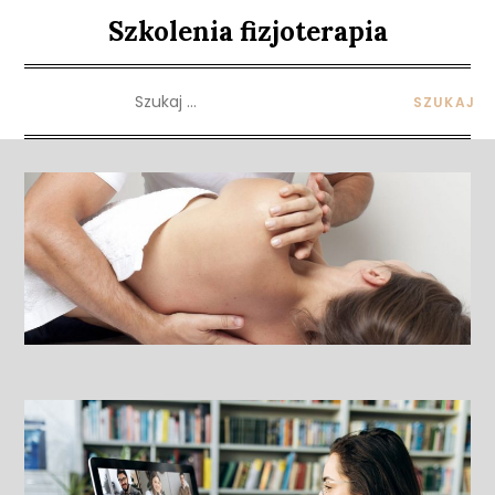
Skip
Szkolenia fizjoterapia
to
content
Szukaj: