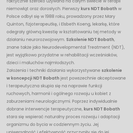
faktycznie szeroko używana na całym świecie w terapii
niemowląt oraz dorosłych. Pierwszy
kurs NDT Bobath
w
Polsce odbył się w 1988 roku, prowadzony przez Mary
Quinton, fizjoterapeutkę, i Elsbeth Koeng, lekarkę, które
odegrały główną kwestię w kształtowaniu tej metody w
działaniu neurorozwojowym.
Szkolenie NDT Bobath
,
znane także jako Neurodevelopmental Treatment (NDT),
jest wyjątkowo przydatne w rehabilitacji wcześniaków,
dzieci i maluchów najmłodszych.
Założenia i techniki działania wykorzystywane
szkolenie
w koncepcji NDT Bobath
jest powszechnie akceptowane
i terapeutyczna skupia się na naprawie funkcji
ruchowych, harmonii i ogólnego rozwoju u kobiet z
zaburzeniami neurologicznymi. Poprzez indywidualnie
dobrane interwencje terapeutyczne,
kurs NDT Bobath
stara się wspierać naturalny proces rozwoju i adaptacji
organizmu do bycia w codziennym życiu. Jej
uniwersalność i efektywność przyczyniły się do jej