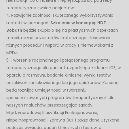
niemowląt, co umożliwi im lepiej rozpoznać potrzeby
terapeutyczne swoich pacjentów.
4. Rozwijanie zdolności skutecznego wykorzystywania
metod i wspomagań:
Szkolenie w koncepcji NDT
Bobath
będzie skupiało się na praktycznych aspektach
terapii, ucząc uczestników skutecznego stosowania
różnych procedur i wsparć w pracy z niemowlakami z
MPDz.
5. Tworzenie racjonalnego i połączonego programu
terapeutycznego dla pacjenta, zgodnego z ideami ICF, w
oparciu o rozmowę, badanie kliniczne, wyniki testów,
oczekiwań zaciekawionego lub jego opiekunów: Kursanci
będą rozwijać umiejętności w tworzeniu
spersonalizowanych programów terapeutycznych dla
naszych maluchów, przestrzegając zasady
Międzynarodowej Klasyfikacji Funkcjonowania,
Niepełnosprawności i Zdrowia (ICF) także dane uzyskane
podczas wywiadu, badań klinicznych i testów, a