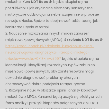
malucha:
Kurs NDT Bobath
będzie skupiał się na
poszukiwaniu, jak oryginalne elementy sensoryczne i
motoryczne oddziałują na siebie wzajemnie w procesie
rozwoju dziecka. Będzie to obejmować także teorię, jak i
konkretne użycia w terapii.
2. Nauczanie rozróżniania innych modeli zaburzeń
mięśniowo-powięziowych (MPDz):
Szkolenie NDT Bobath
https://med-coach.pl/szkolenia-kursy/holistyczna-
neurorozwojowa-diagnostyka-i-terapia-malego-
dziecka-w-wieku-0-18-m-z/997
będzie skupiało się na
identyfikacji i klasyfikacji rozmaitych typów zaburzeń
mięśniowo-powięziowych, aby zainteresowani mogli
dokładnie diagnozować problemy chorych i
dostosowywać dobre podejścia terapeutyczne.
3. Rozwijanie nauki w obszarze opinii i analizy kłopotów
maluchów z MPDz: Kursanci będą uczyć się efektywnych
form analizy i praktyki kłopotów połączonych z MPDz u