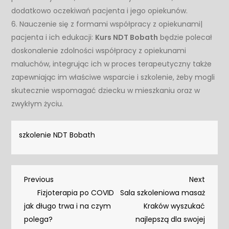
dodatkowo oczekiwań pacjenta i jego opiekunów.
6. Nauczenie się z formami współpracy z opiekunami|
pacjenta i ich edukacji:
Kurs NDT Bobath
będzie polecał
doskonalenie zdolności współpracy z opiekunami
maluchów, integrując ich w proces terapeutyczny także
zapewniając im właściwe wsparcie i szkolenie, żeby mogli
skutecznie wspomagać dziecku w mieszkaniu oraz w
zwykłym życiu.
szkolenie NDT Bobath
Nawigacja
Previous
Next
Previous
Next
Post
Post
Fizjoterapia po COVID
Sala szkoleniowa masaż
wpisu
jak długo trwa i na czym
Kraków wyszukać
polega?
najlepszą dla swojej